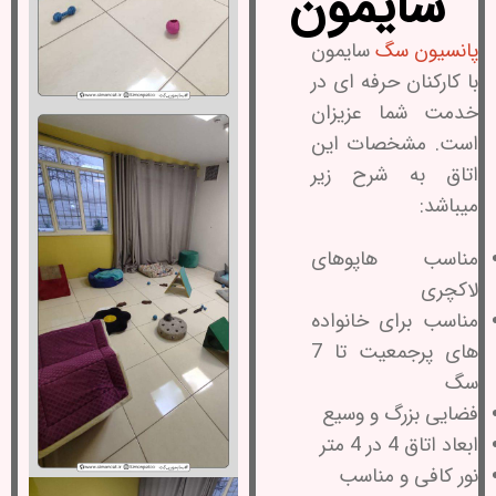
سایمون
پانسیون سگ
سایمون
با کارکنان حرفه ای در
خدمت شما عزیزان
است. مشخصات این
اتاق به شرح زیر
میباشد:
مناسب هاپوهای
لاکچری
مناسب برای خانواده
های پرجمعیت تا 7
سگ
فضایی بزرگ و وسیع
ابعاد اتاق 4 در 4 متر
نور کافی و مناسب