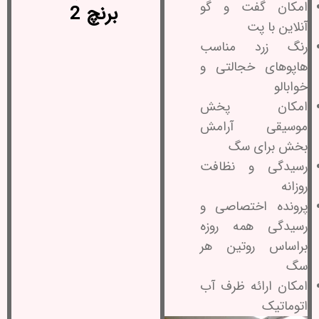
امکان گفت و گو
برنچ 2
آنلاین با پت
رنگ زرد مناسب
هاپوهای خجالتی و
خوابالو
امکان پخش
موسیقی آرامش
بخش برای سگ
رسیدگی و نظافت
روزانه
پرونده اختصاصی و
رسیدگی همه روزه
براساس روتین هر
سگ
امکان ارائه ظرف آب
اتوماتیک