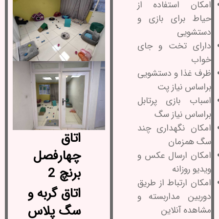
امکان استفاده از
حیاط برای بازی و
دستشویی
دارای تخت و جای
خواب
ظرف غذا و دستشویی
براساس نیاز پت
اسباب بازی پرتابل
براساس نیاز سگ
امکان نگهداری چند
اتاق
سگ همزمان
چهارفصل
امکان ارسال عکس و
ویدیو روزانه
برنچ 2
امکان ارتباط از طریق
اتاق گربه و
دوربین مداربسته و
سگ پلاس
مشاهده آنلاین