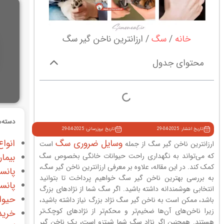
خانه
سگ
ارزانترین ناخن گیر سگ
محتوای جدول
دسته‌ه
تاریخ انتشار: 2025-04-29
تاریخ بروزرسانی: 2025-04-29
وسایل ضروری سگ
انواع
ارزانترین ناخن گیر سگ از جمله
است
که می‌تواند به نگهداری راحت حیوانات خانگی بخصوص سگ
بیمار
کمک کند. در این مقاله، علاوه بر معرفی ارزانترین ناخن گیر سگ،
پانس
به بررسی بهترین ناخن گیر سگ خواهیم پرداخت تا بتوانید
پانس
انتخابی هوشمندانه داشته باشید. اگر سگ شما از نژادهای بزرگ
حیوا
باشد، ممکن است به ناخن گیر سگ نژاد بزرگ نیاز داشته باشید،
زیرا ناخن‌های آن‌ها ضخیم‌تر و محکم‌تر از نژادهای کوچک‌تر
خرید
هستند. همچنین اگر نژاد سگ شما شیتزو است، یک ناخن گیر