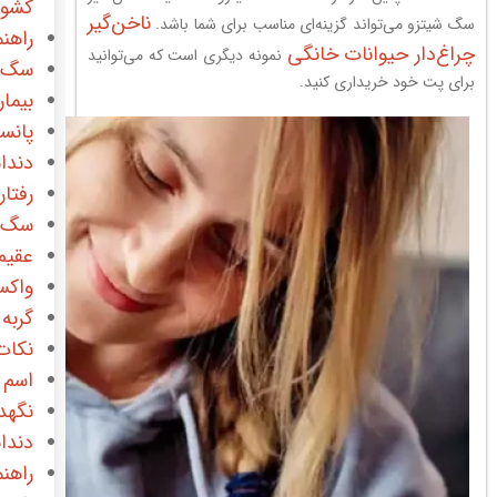
کشور
ناخن‌گیر
سگ شیتزو می‌تواند گزینه‌ای مناسب برای شما باشد.
راهن
چراغ‌دار حیوانات خانگی
نمونه دیگری است که می‌توانید
سگ
برای پت خود خریداری کنید.
بیما
پانس
دندا
رفتا
سگ 
عقیم
واک
گربه
نکات
اسم 
نگهدا
دندا
راهن