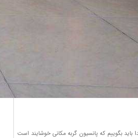
 باید بگوییم که پانسیون گربه مکانی خوشایند است