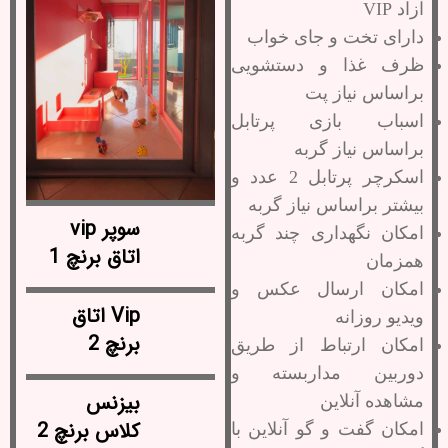
آزاد VIP
دارای تخت و جای خواب
ظرف غذا و دستشویی
براساس نیاز پت
اسباب بازی پرتابل
براساس نیاز گربه
اسکرچر پرتابل 2 عدد و
بیشتر براساس نیاز گربه
سوپر vip
امکان نگهداری چند گربه
اتاق برنچ 1
همزمان
امکان ارسال عکس و
Vip اتاق
ویدیو روزانه
برنچ 2
امکان ارتباط از طریق
دوربین مداربسته و
بیزنس
مشاهده آنلاین
کلاس برنچ 2
امکان گفت و گو آنلاین با