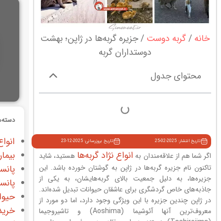
خانه
گربه دوست
جزیره گربه‌ها در ژاپن؛ بهشت
دوستداران گربه
محتوای جدول
دسته‌ه
انواع
تاریخ انتشار: 2025-02-25
تاریخ بروزرسانی: 2025-12-23
انواع نژاد گربه‌ها
بیمار
اگر شما هم از علاقه‌مندان به
هستید، شاید
تاکنون نام جزیره گربه‌ها در ژاپن به گوشتان خورده باشد. این
پانس
جزیره‌ها، به دلیل جمعیت بالای گربه‌هایشان، به یکی از
پانس
جاذبه‌های خاص گردشگری برای عاشقان حیوانات تبدیل شده‌اند.
حیوا
در ژاپن چندین جزیره با این ویژگی وجود دارد، اما دو مورد از
خرید
معروف‌ترین آنها آئوشیما (Aoshima) و تاشیروجیما