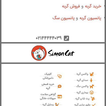
و
خرید گربه
فروش گربه
و
پانسیون گربه
پانسیون سگ
۰۲۱۴۴۴۴۴۰۳۹
ارتباط با پشتیبانی
واکسن گربه
کلینیک
دامپزشکی
صدای گربه
خرید قسطی
واکسن سگ
گربه
از آخرین تخفیفات ما باخبر شو
بیماری گربه
گواهی سلامت
حیوانات خانگی
پت شاپ گربه
وسایل گربه
عقیم سازی گربه