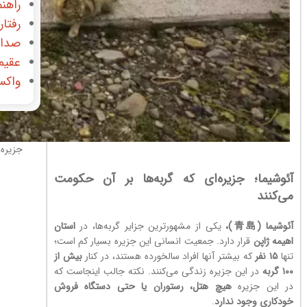
راهنم
رفتار
صدای
عقیم
واکس
جزیره 
آئوشیما؛ جزیره‌ای که گربه‌ها بر آن حکومت
می‌کنند
آئوشیما (青島)،
یکی از مشهورترین جزایر گربه‌ها، در
استان
اهیمه ژاپن
قرار دارد. جمعیت انسانی این جزیره بسیار کم است؛
تنها
۱۵ نفر
که بیشتر آنها افراد سالخورده هستند، در کنار
بیش از
۱۰۰ گربه
در این جزیره زندگی می‌کنند. نکته جالب اینجاست که
در این جزیره
هیچ هتل، رستوران یا حتی دستگاه فروش
خودکاری وجود ندارد
.