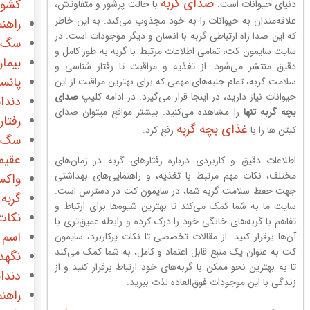
صدای گربه
کشور
دنیای حیوانات است.
با حالت پرشور و متفاوتش،
علاقه‌مندان به حیوانات را به خود مجذوب می‌کند. به این خاطر
راهن
که این صدا راه ارتباطی گربه با انسان و دیگر موجودات است. در
سگ
سایت سایمون کت، تمامی اطلاعات مرتبط با گربه به طور کامل و
بیما
دقیق منتشر می‌شود. از تغذیه و مراقبت تا رفتار شناسی و
پانس
سلامت گربه، تمام جنبه‌های مهمی که برای بهترین مراقبت از این
حیوانات نیاز دارید، در اینجا قرار می‌گیرد. در ادامه کلیپ
صدای
دندا
بچه گربه تنها
را مشاهده می‌کنید. بیشتر مواقع میتوان صدای
رفتا
غذای بچه گربه
کیتن ها را با
رفع کرد.
سگ 
عقیم
اطلاعات دقیق و کاربردی درباره رفتارهای گربه در زمان‌های
مختلف، نکات مهم مرتبط با تغذیه، و راهنمایی‌های بهداشتی
واک
جهت حفظ سلامت گربه شما، در سایمون کت در دسترس است.
گربه
سایت ما به شما کمک می‌کند تا بهترین شیوه‌ها برای ارتباط و
نکات
تفاهم با گربه‌های خانگی خود را درک کرده و رابطه عمیق‌تری با
اسم 
آن‌ها برقرار کنید. از مقالات تخصصی تا نکات پرکاربرد، سایمون
کت به عنوان یک منبع قابل اعتماد و کامل، به شما کمک می‌کند
نگهدا
تا به بهترین نحو ممکن با گربه‌های خود ارتباط برقرار کنید و از
دندا
زندگی با این موجودات فوق‌العاده لذت ببرید.
راهن