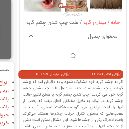
خانه
بیماری گربه
علت چپ شدن چشم گربه
محتوای جدول
دسته‌ه
تاریخ انتشار: 2024-11-11
تاریخ بروزرسانی: 2024-11-10
اگر به چشم گربه خود مشکوک شدید و به نظرتان آمد که چشم
انواع
گربه تان چپ شده است، حتما به دنبال علت چپ شدن چشم
بیمار
گربه خود می گردید. چپ شدن چشم گربه یا همان تغییر حالت
پانس
چشم گربه می‌تواند به دلایل مختلفی اتفاق بیفتد که بعضی از
پانس
آنها را اینجا برایتان می گوییم.مشکلات عصبی، آسیب به
عصب‌هایی که مسئول کنترل حرکت چشم‌ها هستند می‌تواند
حیوا
باعث انحراف یکی از چشم‌ها شود. این مشکل ممکن است ناشی
خرید
از عفونت، التهاب، یا آسیب به مغز یا عصب‌های بینایی باشد.