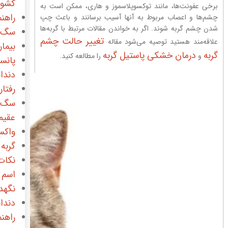
کشور
برخی عفونت‌ها، مانند توکسوپلاسموز و هاری، ممکن است به
راهن
چشم‌ها و اعصاب مربوط به آنها آسیب برسانند و باعث چپ
شدن چشم گربه شوند. اگر به خواندن مقالات مرتبط با گربه‌ها
سگ
تغییر حالت چشم
علاقه‌مند هستید توصیه می‌شود مقاله
بیما
گربه
درمان خشکی پاستیل گربه
و
را مطالعه کنید.
پانس
دندا
رفتا
سگ 
عقیم
واک
گربه
نکات
اسم 
نگهدا
دندا
راهن