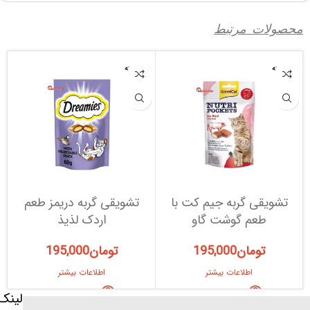
محصولات مرتبط
فروخته
فروخته
شده
شده
تشویقی گربه جیم کت با
تشویقی گربه دریمز طعم
طعم گوشت گاو
اردک لذیذ
تومان
195,000
تومان
195,000
اطلاعات بیشتر
اطلاعات بیشتر
لینک