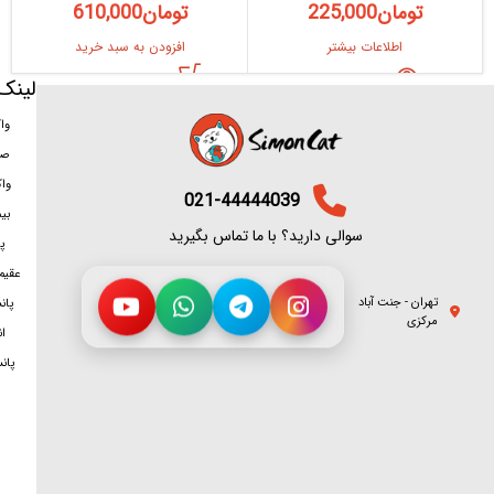
تومان
225,000
تومان
610,000
اطلاعات بیشتر
افزودن به سبد خرید
لینک
وا
صد
وا
021-44444039
بی
سوالی دارید؟ با ما تماس بگیرید
پ
عقیم
تهران - جنت آباد
پان
مرکزی
ان
پان
سمت شغلی
برای تماس روی هر شماره بزنید
پانسیون
1
09374371615