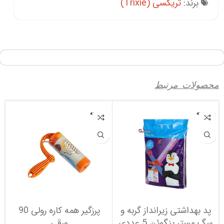
برند:
تریکسی (Trixie)
محصولات مرتبط
فروخته
فروخته
شده
شده
پد بهداشتی زیرانداز گربه و
پرزگیر همه کاره رولی 90
سگ مستر پنگوئن 5 عددی
ورقی