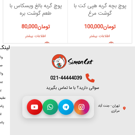
پوچ بچه گربه هپی کت با
پوچ گربه بالغ ویسکاس با
گوشت مرغ
طعم گوشت بره
تومان
100,000
تومان
80,000
اطلاعات بیشتر
اطلاعات بیشتر
لینک
وا
صد
وا
021-44444039
بی
سوالی دارید؟ با ما تماس بگیرید
پ
عقیم
تهران - جنت آباد
پان
مرکزی
ان
پان
سمت شغلی
برای تماس روی هر شماره بزنید