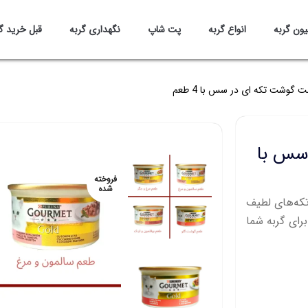
یون گربه
انواع گربه
پت شاپ
نگهداری گربه
قبل خرید گ
 گوشت تکه ای در سس با 4 طعم
 سس با
فروخته
شده
تکه‌های لطیف
ای گربه شما