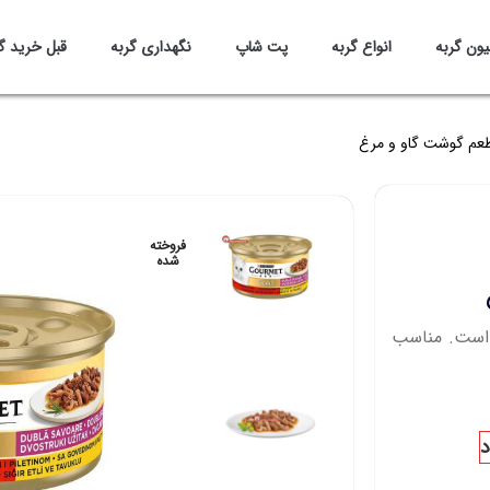
یون گربه
انواع گربه
پت شاپ
نگهداری گربه
قبل خرید گ
طعم گوشت گاو و مرغ
فروخته
شده
است. مناسب
د