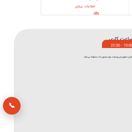
اطلاعات بیشتر
سمت شغلی
برای تماس روی هر شماره بزنید
اعت کاری
پانسیون
10:00 - 22:0
1
ز های سایت
09374371615
فروش آنلاین شاپ
2
09388728334
فروش گربه
3
09384804331
📞