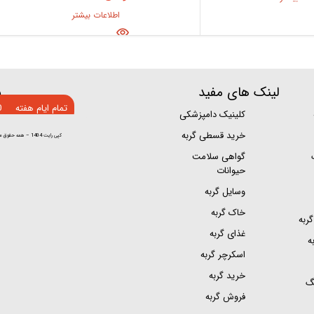
اطلاعات بیشتر
لینک های مفید
س
تمام ایام هفته
0
کلینیک دامپزشکی
مجو
خرید قسطی گربه
کپی رایت 1404 – همه حقوق مادی و معنوی این وبسایت برای سایمون کت محفوظ می باشد
گواهی سلامت
حیوانات
وسایل گربه
خاک گربه
ربه
غذای گربه
ه
اسکرچر گربه
خرید گربه
گ
فروش گربه