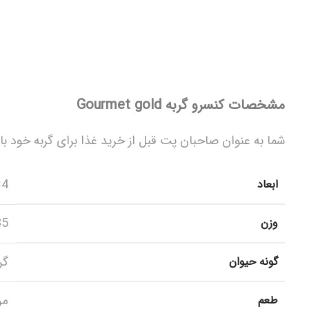
مشخصات کنسرو گربه Gourmet gold
شما به عنوان صاحبان پت قبل از خرید غذا برای گربه خود
4×6.5×6.5 سانتی‌متر
ابعاد
85 گ
وزن
گر
گونه حیوان
مر
طعم