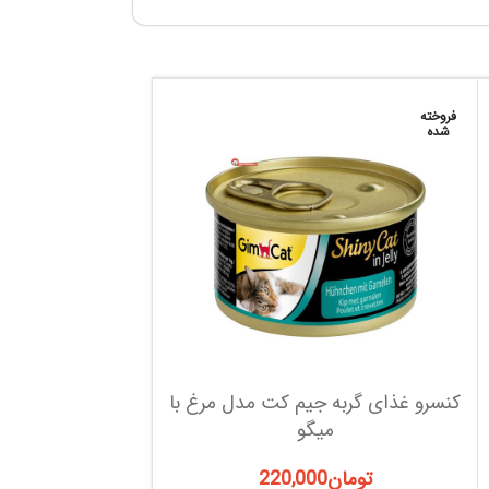
فروخته
شده
کنسرو غذای گربه جیم کت مدل مرغ با
میگو
تومان
220,000