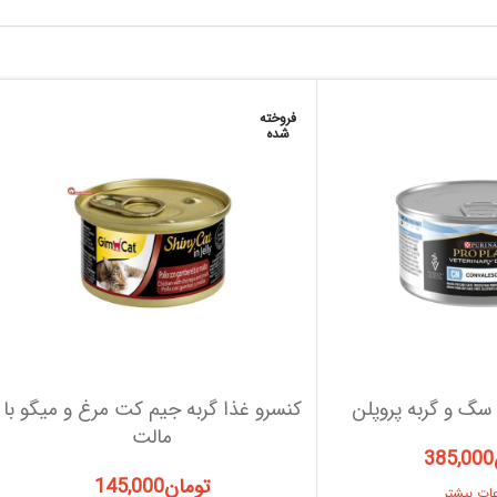
فروخته
شده
سگ و گربه پروپلن
کنسرو غذا گربه جیم کت مرغ و میگو با
مالت
385,000
تومان
145,000
عات بیشتر