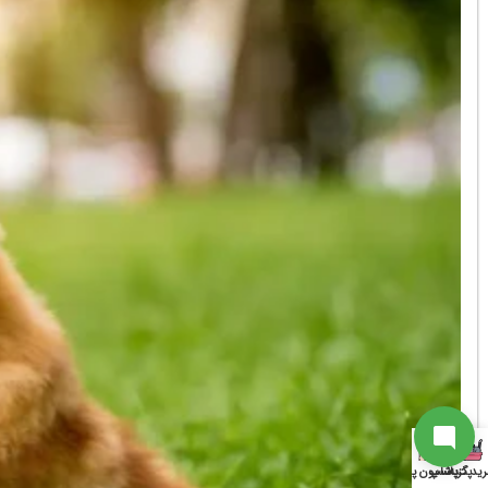
ارتباط با پشتیبانی
از آخرین تخفیفات ما باخبر شو
سابسکرایب
به جمع ما اضافه شو
ارتباط با پشتیبان
ید گربه
پت شاپ
پانسیون پت