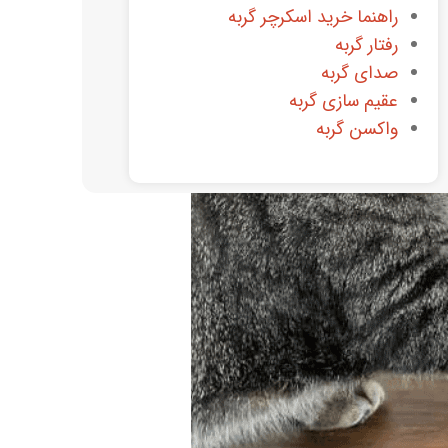
راهنما خرید اسکرچر گربه
رفتار گربه
صدای گربه
عقیم سازی گربه
واکسن گربه