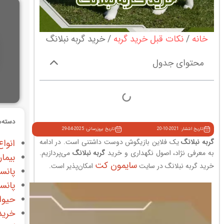
خانه
نکات قبل خرید گربه
خرید گربه نبلانگ
محتوای جدول
دسته‌ه
تاریخ انتشار: 2021-10-20
تاریخ بروزرسانی: 2025-04-29
گربه نبلانگ
یک فلاین بازیگوش دوست داشتنی است. در ادامه
انواع
به معرفی نژاد، اصول نگهداری و خرید
گربه نبلانگ
می‌پردازیم.
بیمار
سایمون کت
خرید گربه نبلانگ در سایت
امکان‌پذیر است.
پانس
پانس
حیوا
خرید