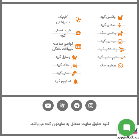
ارتباط با پشتیبانی
واکسن گربه
کلینیک
دامپزشکی
صدای گربه
خرید قسطی
واکسن سگ
گربه
از آخرین تخفیفات ما باخبر شو
بیماری گربه
گواهی سلامت
حیوانات خانگی
پت شاپ گربه
وسایل گربه
عقیم سازی گربه
سابسکرایب
خاک گربه
بیماری سگ
غذای گربه
اسکرچر گربه
به جمع ما اضافه شو
ارتباط با پشتیبان
کلیه حقوق سایت متعلق به سایمون کت می‌باشد.
ید گربه
پت شاپ
پانسیون پت