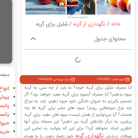
خانه
نگهداری از گربه
شلیل برای گربه
محتوای جدول
دسته‌ه
تاریخ انتشار: 2025-02-27
تاریخ بروزرسانی: 2025-04-19
آیا مصرف شلیل برای گربه خوبه؟ ما باید از چه سنی به گربه
انواع
میوه بدهیم؟ آیا مصرف آبمیوه برای گربه مفید خواهد بود؟ اگر
بیمار
تصمیم بگیریم به حیوان خانگی خود میوه دهیم، باید به سراغ
پانس
چه نوع میوه‌هایی رویم؟ میوه های مضر برای گربه ها چه
پانس
هستند؟ آیا می‌توانیم از همان لیست میوه های مفید برای گربه
پرشین، به دیگر نژادهای گربه نیز دهیم؟ این مسئله برای آنها
حیوا
خطری ایجاد نخواهد کرد؟ برای این که بتوانید به تمامی این
خرید
نگهداری گربه
سوالات درباره‌ی
خود پاسخ دهید، با ما همراه