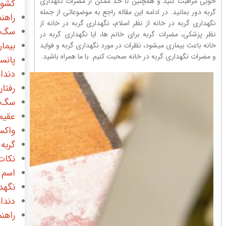
خوبی مراقبت کنید و همچنین تا حد ممکن از مضرات نگهداری
کشور
گربه دور بمانید. در ادامه این مقاله راجع به موضوعاتی از جمله
راهن
نگهداری گربه در خانه از نظر اسلام، نگهداری گربه در خانه از
سگ
نظر پزشکی، مضرات گربه برای خانم ها، ایا نگهداری گربه در
بیما
خانه باعث بیماری میشود، نظرات در مورد نگهداری گربه و فواید
و مضرات نگهداری گربه در خانه صحبت کنیم. با ما همراه باشید.
پانس
دندا
رفتا
سگ 
عقیم
واک
گربه
نکات
اسم 
نگهدا
دندا
راهن