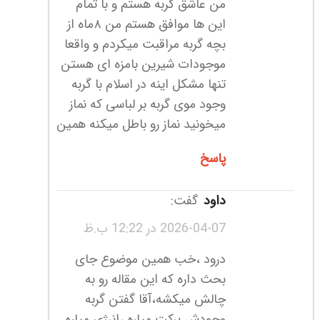
من عاشق گربه هستم و با تمام
این ها موافق هستم من ۸ماه از
بچه گربه مراقبت میکردم و واقعا
موجودات شیرین بامزه ای هستن
تنها مشکل اینه در اسلام با گربه
وجود موی گربه بر لباسی که نماز
میخونید نماز رو باطل میکنه همین
پاسخ
داود
گفت:
2026-04-07 در 12:22 ب.ظ
درود ،خب همین موضوع جای
بحث داره که این مقاله رو به
چالش میکشه،آقا گفتن گربه
وجودش برکت میاره ،انرژی میاره