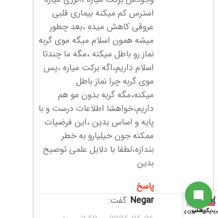
استرس کم میکنه بیماری قلبی
ارتباط با پشتیبانی
عروقی کاهش میده ،بعد چطور
میشه همون اسلام میگه موی گربه
نماز رو باطل میکنه ،مگه ما چندتا
از آخرین تخفیفات ما باخبر شو
اسلام داریم،اگه برکت میاره ،پس
موی گربه چرا نماز باطل
سابسکرایب
میکنه،مگه گربه بدون مو هم
داریم،خواهشا اطلاعات درست و با
پایه و اساس بدین ،این فرضیات
به جمع ما اضافه شو
ممکنه جون خیلیارو به خطر
بندازه،لطفا با دلایل علمی توصیح
بدین
ارتباط با پشتیبان
پاسخ
Negar
گفت:
ید گربه
پت شاپ
پانسیون پت