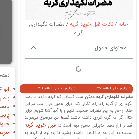
خانه
نکات قبل خرید گربه
مضرات نگهداری
گربه
محتوای جدول
دسته‌ه
انواع
تاریخ انتشار: 2024-02-25
تاریخ بروزرسانی: 2025-08-23
مضرات نگهداری گربه
ممکن است کسانی که گربه دارند یا قصد
بیمار
نگهداری از گربه را دارند نگران کند. برای همین قرار است در این
پانس
مقاله راجع به این مضرات صحبت کنیم و با آنها آشنا شویم. برای
پانس
مثال اگر به گربه آلرژی داشته باشید قطعا این موضوع می‌تواند
حیوا
قبل خرید گربه
شما را آزار دهد. بنابراین بسیار مهم است که
خرید
نسبت به این موارد آگاهی داشته باشید تا بتوانید از گربه به