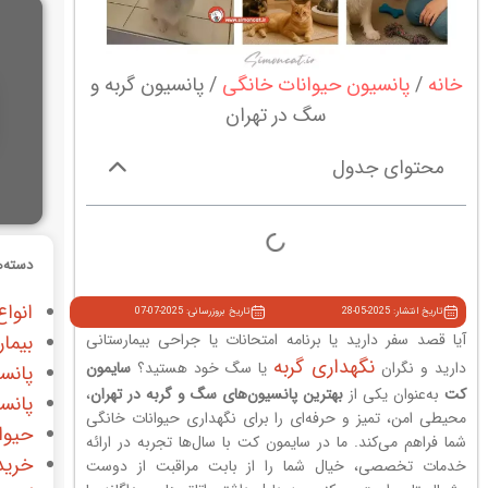
خانه
پانسیون حیوانات خانگی
پانسیون گربه و
سگ در تهران
محتوای جدول
دسته‌ه
انواع
تاریخ انتشار: 2025-05-28
تاریخ بروزرسانی: 2025-07-07
آیا قصد سفر دارید یا برنامه امتحانات یا جراحی بیمارستانی
بیمار
نگهداری گربه
دارید و نگران
یا سگ خود هستید؟
سایمون
پانس
کت
به‌عنوان یکی از
بهترین پانسیون‌های سگ و گربه در تهران
،
پانس
محیطی امن، تمیز و حرفه‌ای را برای نگهداری حیوانات خانگی
حیوا
شما فراهم می‌کند. ما در سایمون کت با سال‌ها تجربه در ارائه
خرید
خدمات تخصصی، خیال شما را از بابت مراقبت از دوست