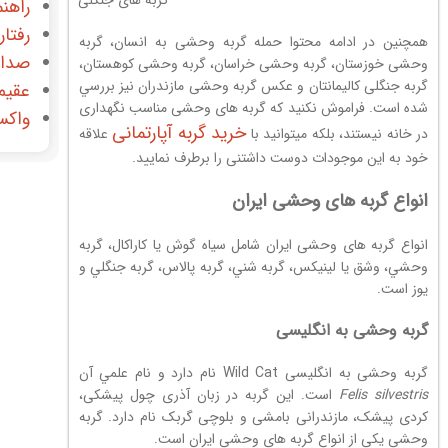
راهنم
رفتار
همچنين در ادامه محتوا حمله گربه وحشی به انسان، گربه
صدای
وحشی خوزستان، گربه وحشی خراسان، گربه وحشی كوهستان،
گربه جنگلی کالیمانتان و عکس گربه وحشی مازندران نيز بررسي
عقیم
شده است. فراموش نکنید که گربه های وحشی مناسب نگهداری
واکس
خرید گربه آپارتمانی
در خانه نیستند، بلکه میتوانید با
علاقه
خود به این موجودات دوست داشتنی را برطرف نمایید.
انواع گربه های وحشی ایران
انواع گربه های وحشی ایران شامل سیاه ‌گوش يا كاراكال، گربه
وحشي، وشق یا لینیکس، گربه شني، گربه پالاس، گربه جنگلي و
يوز است.
گربه وحشی به انگلیسی
گربه وحشی به انگلیسی Wild Cat نام دارد و نام علمي آن
Felis silvestris
است. اين گربه در زبان آذری چول پیشکی،
کردی پیشک، مازندرانی بامشی و بلوچی گربک نام دارد. گربه
وحشی يكي از انواع گربه های وحشی ایران است.