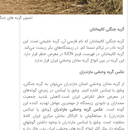
تصویر گربه های جنگ
گربه جنگلی کالیمانتان
گربه جنگلی کالیمانتان كه نام فارسي آن، گربه خليجي است. اين
گربه نادر در تراکم نسبتا کم، در زیستگاه‌هاي بکر زيست مي‌كند.
گربه کالیمانتان در فهرست قرمز IUCN در معرض خطر قرار دارد.
اين گربه در بين انواع گربه سانان وحشي ايران قرار ندارد.
عکس گربه وحشی مازندران
از گربه سانان وحشي استان مازندران مي‌توان به گربه جنگلی،
وشق يا لینکس اشاره كنيم. وشق يا لینکس در زمره‌ي گونه‌های
در معرض خطر انقراض ايران است.کاهش شدید جمعیت
سمداران و نابودی زیستگاه از مهمترین عوامل تهدید کننده این
گونه است.
عکس گربه وحشی مازندران
(وشق يا لینکس
مازندران) با سياهگوش يا كاراكال بخش مركزي ايران كاملا
متفاوت است. وشق يا لینکس مازندران با وجود داشتن گوشهاي
منگوله دار مثل اكثر انواع گربه ‌هاي وحشي ايران بدن خال دار و