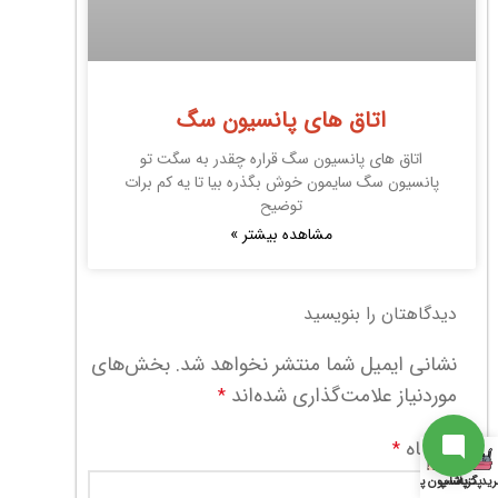
ارتباط با پشتیبانی
اتاق های پانسیون سگ
از آخرین تخفیفات ما باخبر شو
اتاق های پانسیون سگ قراره چقدر به سگت تو
پانسیون سگ سایمون خوش بگذره بیا تا یه کم برات
توضیح
سابسکرایب
مشاهده بیشتر »
به جمع ما اضافه شو
دیدگاهتان را بنویسید
نشانی ایمیل شما منتشر نخواهد شد.
بخش‌های
ارتباط با پشتیبان
موردنیاز علامت‌گذاری شده‌اند
*
دیدگاه
*
ید گربه
پت شاپ
پانسیون پت