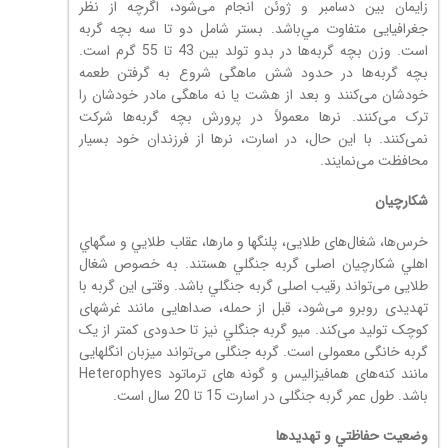
زایمان بین دسامبر و ژوئن انجام می‌شود، اگرچه از نظر
جغرافیایی متفاوت مي‌باشد. بستر شامل دو تا سه بچه گربه
است. وزن بچه گربه‌ها در بدو تولد بین 43 تا 55 گرم است.
بچه گربه‌ها در حدود شش ماهگی شروع به گرفتن طعمه
خودشان می‌کنند و بعد از هشت یا نه ماهگی مادر خودشان را
ترک می‌کنند. نرها معمولاً در پرورش بچه گربه‌ها شرکت
نمی‌کنند. با این حال، در اسارت، نرها از فرزندان خود بسیار
محافظت می‌نمايند.
شكارچيان
خرس‌ها، شغال‌های طلایی، پلنگها و مارها، عقاب طلايي و سگهاي
اهلي شکارچیان اصلی گربه جنگلي هستند. به خصوص شغال
طلایی می‌تواند رقیب اصلی گربه جنگلي باشد. وقتی این گربه با
تهدیدی روبرو می‌شود، قبل از حمله، صداهایی مانند غرشهای
کوچک تولید می‌کند. میو گربه جنگلي نیز تا حدودی کمتر از یک
گربه خانگی معمولی است. گربه جنگلی می‌تواند میزبان انگلهایی
مانند کنه‌های همافیزالیس و گونه های ترماتود Heterophyes
باشد. طول عمر گربه جنگلی در اسارت 15 تا 20 سال است.
وضعيت حفاظتي و تهديدها