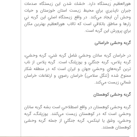
هورالعظيم زيستگاه دارد. خشك شدن اين زيستگاه صدمات
جبران ناپذيري براي محيط زيست استان خوزستان و حيات
وحش آن ايجاد مي‌كند. در واقع زيستگاه اصلي اين گربه ني
زارها و مناطق باتلاقي است كه تالاب هورالعظيم بهترين مكان
براي پرورش اين گربه است.
گربه وحشی خراسانی
در خراسان گربه سانان وحشي شامل گربه شني، گربه وحشي،
گربه پلاس، گربه جنگلي و یوزپلنگ است. ‌گربه پلاس از ناب
ترين گربه‌هاي وحشي جهان و ايران است كه در منطقه شکار
ممنوع شده (تنگل سلامی) خراسان رضوي و ارتفاعات خراسان
شمالي زيست مي‌كند.
گربه وحشی کوهستان
گربه وحشی کوهستان در واقع اصطلاحي است بشه گربه سانان
وحشي است كه در كوهستان زيست مي‌كنند. یوزپلنگ، گربه
وحشي، وشق يا لینکس، گربه جنگلي از جمله گربه وحشی
کوهستان هستند.