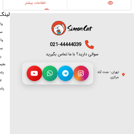
اطلاعات بیشتر
لینک
وا
صد
وا
021-44444039
بی
سوالی دارید؟ با ما تماس بگیرید
پ
عقیم
تهران - جنت آباد
پان
مرکزی
ان
پان
سمت شغلی
برای تماس روی هر شماره بزنید
پانسیون
1
09374371615
فروش آنلاین شاپ