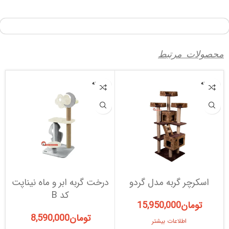
محصولات مرتبط
فروخته
فروخته
شده
شده
اسکرچر گربه مدل گردو
درخت گربه ابر و ماه نیناپت
د
کد B
تومان
15,950,000
تومان
8,590,000
اطلاعات بیشتر