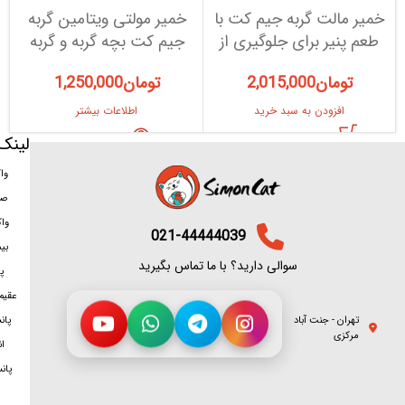
خمیر مالت گربه جیم کت با
خمیر مولتی ویتامین گربه
م
طعم پنیر برای جلوگیری از
جیم کت بچه گربه و گربه
ج
گلوله مویی
آبستن
تومان
2,015,000
تومان
1,250,000
افزودن به سبد خرید
اطلاعات بیشتر
لینک
وا
صد
وا
021-44444039
بی
سوالی دارید؟ با ما تماس بگیرید
پ
عقیم
تهران - جنت آباد
پان
مرکزی
ان
پان
سمت شغلی
برای تماس روی هر شماره بزنید