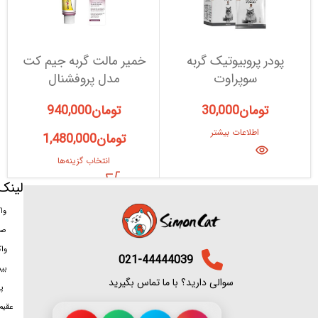
پودر پروبیوتیک گربه
خمیر مالت گربه جیم کت
خ
سوپراوت
مدل پروفشنال
تومان
30,000
تومان
940,000
اطلاعات بیشتر
تومان
1,480,000
انتخاب گزینه‌ها
لینک
وا
صد
وا
021-44444039
بی
سوالی دارید؟ با ما تماس بگیرید
پ
عقیم