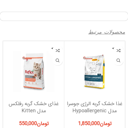
محصولات مرتبط
فروخته
فروخته
شده
شده
غذا خشک گربه الرژی جوسرا
غذای خشک گربه رفلکس
غ
مدل Hypoallergenic
مدل Kitten
تومان
1,850,000
تومان
550,000