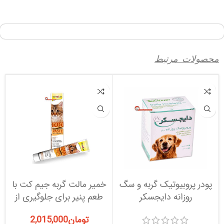
محصولات مرتبط
پودر پروبیوتیک گربه و سگ
خمیر مالت گربه جیم کت با
م
روزانه دایجسکر
طعم پنیر برای جلوگیری از
گلوله مویی
تومان
2,015,000