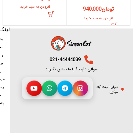
افزودن به سبد خرید
تومان
940,000
افزودن به سبد خرید
لینک
وا
صد
وا
021-44444039
بی
سوالی دارید؟ با ما تماس بگیرید
پ
عقیم
تهران - جنت آباد
پان
مرکزی
ان
پان
سمت شغلی
برای تماس روی هر شماره بزنید
پانسیون
1
09374371615