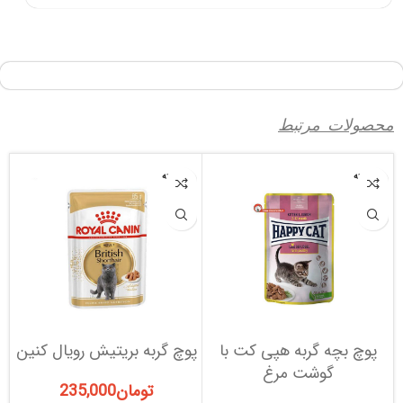
محصولات مرتبط
فروخته
فروخته
شده
شده
پوچ بچه گربه هپی کت با
پوچ گربه بریتیش رویال کنین
گوشت مرغ
د
تومان
235,000