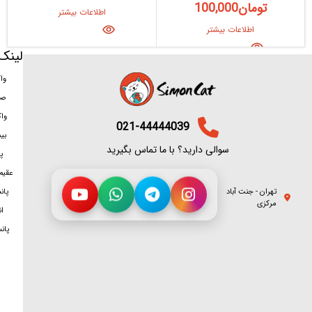
تومان
100,000
اطلاعات بیشتر
اطلاعات بیشتر
لینک
وا
صد
وا
021-44444039
بی
سوالی دارید؟ با ما تماس بگیرید
پ
عقیم
تهران - جنت آباد
پان
مرکزی
ان
پان
سمت شغلی
برای تماس روی هر شماره بزنید
پانسیون
1
09374371615