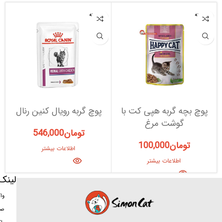
فروخته
فروخته
شده
شده
پوچ بچه گربه هپی کت با
پوچ گربه رویال کنین رنال
گوشت مرغ
تومان
546,000
تومان
100,000
اطلاعات بیشتر
اطلاعات بیشتر
لینک
وا
صد