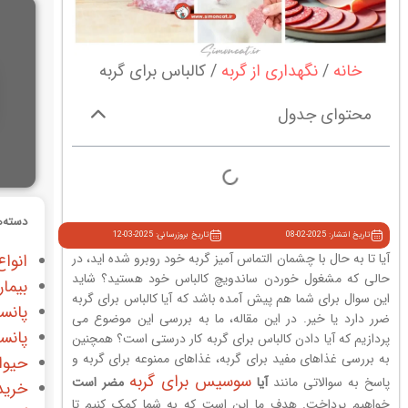
خانه
نگهداری از گربه
کالباس برای گربه
محتوای جدول
دسته‌ه
تاریخ انتشار: 2025-02-08
تاریخ بروزرسانی: 2025-03-12
آیا تا به حال با چشمان التماس آمیز گربه خود روبرو شده اید، در
انواع
حالی که مشغول خوردن ساندویچ کالباس خود هستید؟ شاید
بیمار
این سوال برای شما هم پیش آمده باشد که آیا کالباس برای گربه
پانس
ضرر دارد یا خیر. در این مقاله، ما به بررسی این موضوع می
پانس
پردازیم که آیا دادن کالباس برای گربه کار درستی است؟ همچنین
به بررسی غذاهای مفید برای گربه، غذاهای ممنوعه برای گربه و
حیوا
سوسیس برای گربه
پاسخ به سوالاتی مانند
آیا
مضر است
خرید
خواهیم پرداخت. هدف ما این است که به شما کمک کنیم تا