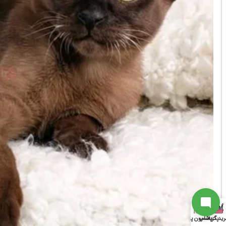
ارتباط با پشتیبانی
از آخرین تخفیفات ما باخبر شو
سابسکرایب
به جمع ما اضافه شو
ارتباط با پشتیبان
ید گربه
پت شاپ
پانسیون پت