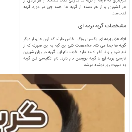
هرچیزی که لازمه از
گربه
ها بدونی اینجا هست. از هر نژادی از
هر کشوری و از هر دسته از
گربه
ها. همه چیز در مورد
گربه
اینجاست.
مشخصات گربه برمه ای
نژاد های برمه ای
یکسری وژگی خاص دارند که اون هارو از دیگر
گربه
ها جدا می کنه. مشخصات کلی این گبه به این صورته که از
نام شروع و تا آخر ادامه داره. خوب نام این
گربه
در زبان شیرین
فارسی
برمه ای
یا
گربه
بورمس
نام دارد. نام انگلیسی این
گربه
به صورت زیر نوشته میشه: