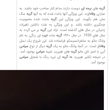
گربه
های
برمه ای
دوست دارند مدام کنار صاحب خود باشند. به
عبارتی
وفادار
ند. این ویژگی آنها باعث شده که به آنها
گربه
سگ
سان هم بگویند. این ویژگی این
گربه
باعث شده محبوبیت
چمگیری داشته باشد. و این ویژگی به علت داشتن تغیرات
ژنتیکی در سال های گذشته است. نژاد این
گربه
بر می گردد به
سال های 1930. در سال ۱۹۳۰
گربه
ماده قهوه ای رنگی به نام
وانگ مائو به سانفرانسیسکو فراستاده شد. این شروع یک نسل
وفادار
است. در آنجا وانگ مائو به یک
گربه
دیگر از نوع
سیامی
آبی با اسم تای مائو
گربه
های هیبرید شبیه
سیامی
بوجود آمد.
در نتیجه تکثیر هیبرید ها
گربه
ای تیره رنگ با شمایل
سیامی
بوجود آمد.