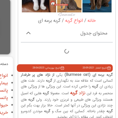
خانه
انواع گربه
گربه برمه ای
محتوای جدول
دسته‌ه
تاریخ انتشار: 2021-09-20
تاریخ بروزرسانی: 2025-04-28
گربه
برمه ای (Burmese cat)
یکی
از نژاد های پر طرفدار
انواع
کسانی است که علاقه مند به نگهداری از
گربه
دارند. علت های
بیمار
زیادی ان
گربه
را خاص کرده است. این ویژگی ها از ویژگی های
پانس
نژاد
گربه
منحصر به فرد این
است. معمولا
گربه
هایی که اصیل
پانس
هستند ویژگی های طبیعی و غریزی خود رارند. ولی
گربه
های
حیوا
چند نژادی این ویژگی در آنها کمتر است. حالا بزار بهت بگم این
گربه
چقدر باحاله. کسایی که بین سگ و
گربه
موندن کدومرو
خرید
انتخاب کنند. این مقاله را تا آخر بخونید.