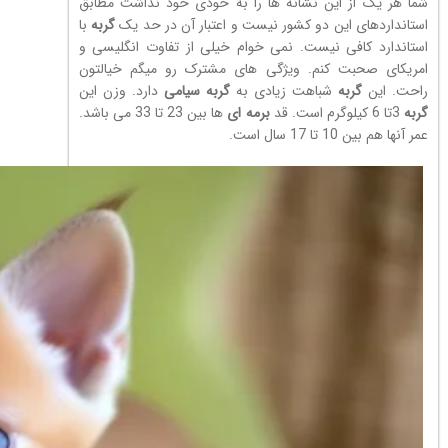
شما هر یک از این نشانه ها را به خودی خود نداشت مطابق
استانداردهای این دو کشور نیست و اعتبار آن در حد یک
گربه
با
استاندارد کافی نیست. نمی خوام خیلی از تفاوت انگلیسی و
امریکای صحبت کنم. ویژگی های مشترک رو میگم خیالتون
راحت. این
گربه
شباهت زیادی به
گربه
سیامی
دارد. وزن این
گربه
3تا 6 کیلوگرم است. قد
برمه ای
ها بین 23 تا 33 می باشد.
عمر آنها هم بین 10 تا 17 سال است.