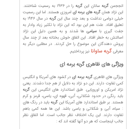
انججمن
گربه
سانان این
گربه
را در ۱۹۳۶ به رسمیت شناختند.
این نژاد همان
گربه
های
برمه ای
امروزی هستند. اما این رسمیت
خیلی دوامی نداشت و بعد چند سال این
گربه
در سال ۱۹۴۶ به
تعلیق افتاد. علت هم این بود که این نژاد با تکثیر زیاد وادار به
جفت گیری با
سیامی
ها شدند و به همین دلیل این نژاد
اصالتش به خطر افتاد. این اتفاق خوش بختانه بعد از چند سال
پروش دهندگان این موضوع را حل کردند. در مطلبی دیگر به
گربه ساوانا
معرفی
نیز پرداختیم.
ویژگی های ظاهری گربه برمه ای
ویژگی های ظاهری
گربه
برمه ای
در کشود های آمریکا و انگلیس
کمی تفاوت دارند. این دو نژاد به دلایل از هم جدا دشدند. یعنی
نژاد امریکن و اوروپایی. طبق استاندارد های انگلیس این
گربه
باید رنگی در حدود شکلاتی، آبی، قهوه ای، یاسی، قرمز و کرم
هستند. بر طبق استاندارد های آمریکا این
گربه
باید در رنگ های
: سیاه، آبی و شکلاتی و یاسی باشد. این ها همه کمی باهم
تفاوت دارند. این یک اختلاف نظر جالب است. اما اتفاق نظر
جالب اینجاست که هر دو آنها گفته اند که :