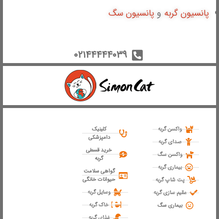
و
پانسیون گربه
پانسیون سگ
۰۲۱۴۴۴۴۴۰۳۹
واکسن گربه
کلینیک
دامپزشکی
صدای گربه
خرید قسطی
واکسن سگ
گربه
بیماری گربه
گواهی سلامت
حیوانات خانگی
پت شاپ گربه
وسایل گربه
عقیم سازی گربه
خاک گربه
بیماری سگ
غذای گربه