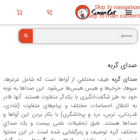
Skip to navigation
Skip to main content
تماس با ما
فروش گربه
پانسیون گربه
انواع گربه
نگهداری گربه
قبل خرید گربه
پت شاپ
صفحه اصلی
خدمات حیوانات خانگی
صدای گربه
صدای گربه
طیف مختلفي از آواها است که شامل غرغرها،
میوها، خرخرها و هیس هیس‌ها می‌شود. این صداها به نوبه
خود به طرز شگفت‌انگیزی با یکدگر متفاوت هستند. آنها قادر
به انتقال احساسات مختلف و پیام‌های متفاوت (شادی،
قدردانی، ترس، درد و پرخاشگری) با بکار بردن این آواها و
صداها هستند. طبق تحقیقات علمی بيست و يك صداي
مختلف گربه توصیف و رمزگشایی شده است. در این محتوا