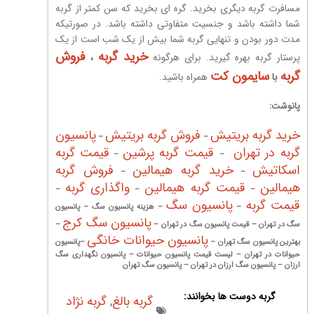
مسافرت گربه دیگری بخرید. گره ای بخرید که سن کمتر از گربه
شما داشته باشد و جنسیت متفاوتی داشته باشد. در صورتیکه
مدت دور بودن و تنهایی گربه شما بیش از یک شب است از یک
خرید گربه
فروش
پرستار گربه بهره گیرید. برای هرگونه
،
گربه
سایمون کت
با
همراه باشید.
پانوشت:
خرید گربه بریتیش
فروش گربه بریتیش
پانسیون
–
–
گربه در تهران
قیمت گربه پرشین
قیمت گربه
–
–
اسکاتیش
خرید گربه هیمالین
فروش گربه
–
–
هیمالین
قیمت گربه هیمالین
واگذاری گربه
–
–
–
قیمت گربه
پانسیون سگ
–
– هزینه پانسیون سگ – پانسیون
پانسیون سگ کرج
سگ در تهران – قیمت پانسیون سگ در تهران –
–
پانسیون حیوانات خانگی
بهترین پانسیون سگ تهران –
–پانسیون
حیوانات در تهران – لیست قیمت پانسیون حیوانات – پانسیون نگهداری سگ
ارزان – پانسیون سگ ارزان در تهران – پانسیون سگ تهران
گربه دوست ها بخوانند:
گربه بالغ
,
گربه نژاد