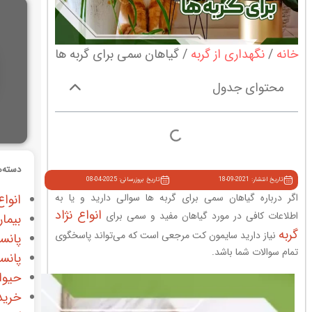
خانه
نگهداری از گربه
گیاهان سمی برای گربه ها
محتوای جدول
دسته‌ه
تاریخ انتشار: 2021-09-18
تاریخ بروزرسانی: 2025-04-08
اگر درباره گیاهان سمی برای گربه ها سوالی دارید و یا به
انواع
انواع نژاد
اطلاعات کافی در مورد گیاهان مفید و سمی برای
بیمار
گربه
نیاز دارید سایمون کت مرجعی است که می‌تواند پاسخگوی
پانس
تمام سوالات شما باشد.
پانس
حیوا
خرید