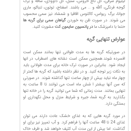
لیلیوم شرقی، گل تاج خروس، سنبل، گل داوودی، ساقه و برگ
گوجه فرنگی، آالله و … می باشند. اسفناج، توتون، تنباکو، ماری
جوانا، برگ ریواس، کاکتوس اقاقیا و شمشاد نیز سمی محسوب
می شوند. در صورت ظن به خوردن
گیاهان سمی برای گربه ها
حتما با دامپزشک ما
در پانسیون
سایمون کت
مشورت کنید.
عوارض تنهایی گربه
در صورتیکه گربه ها به مدت طوالنی تنها بمانند ممکن است
افسرده شوند.همچنین ممکن است نشانه های اضطراب در انها
ایجاد شود. بنابراین در صورت ترک خانه برای مدت طولانی باید
به نکات زیر توجه کنید. و در نظر داشته باشید که گربه ها کمتر از
چهار ماه نباید بیش از چهار ساعت تنها گذاشته شوند. در صورتی
که سن آنها بیشتر ا شش ماه است می توانند تا 8 ساعت به
تنهایی بمانند. مدت زمانی که شما می توانید گربه را در خانه تنها
بگذارید به گربه شما، جیره و شرایط منزل و محل نگهداری او
بستگی دارد.
در مورد گربه هایی که به غذای خشک عادت دارند می توان
غذای 24 تا 48 ساعت آنها را فراهم کرد. و آب تمییز نیز برای او
گذاشت. اما بیش از این مدت آب کثیف خواهد شد و ظرف خاک